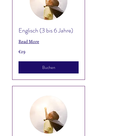
Englisch (3 bis 6 Jahre)
Read More
29
€29
euros
Buchen